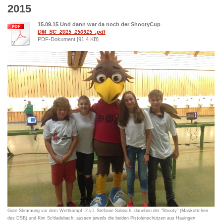
2015
15.09.15 Und dann war da noch der ShootyCup
DM_SC_2015_150915_.pdf
PDF-Dokument [91.4 KB]
Gute Stimmung vor dem Wettkampf: 2.v.l. Stefanie Sabisch, daneben der "Shooty" (Maskottchen
des DSB) und Kim Schladebach; aussen jeweils die beiden Pistolenschützen aus Hauingen