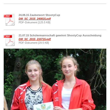
24.08.15 Zauberwort ShootyCup
DM_SC_2015_240815.pdf
PDF-Dokument [125.5 KB]
21.07.15 Schülermannschaft gewinnt ShootyCup Ausscheidung
DM_SC_2015_210715.pdf
PDF-Dokument [29.5 KB]