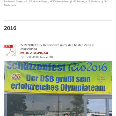
Strahlende Sieger: v.l.: SG Gottmadingen, KKSV-Heitersheim (A.-M.Beutler, N.Schladebach), SV
Biederbach
2016
05.09.2016 KKSV Heitersheim unter den besten Zehn in
Deutschland
DM_16_2_050916.pdf
PDF-Dokument [119.2 KB]