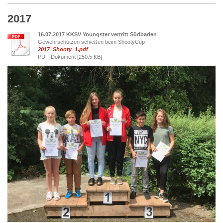
2017
16.07.2017 KKSV Youngster vertritt Südbaden
Gewehrschützen schießen beim ShootyCup
2017_Shooty_1.pdf
PDF-Dokument [250.5 KB]